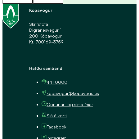
Kópavogur
Skrifstofa
Digranesvegur 1
200 Kópavogur
Kt. 700169-3759
Hafðu samband
441 0000
kopavogur@kopavogur.is
Opnunar- og símatímar
Sjá á korti
Facebook
Instagram