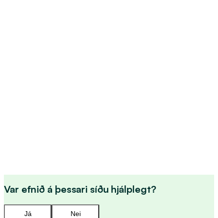
Helstu verkefni
Snjómokstur og hálkueyðing.
Hreinsun og viðhald gatna og stíga.
Viðhald á götum.
Framkvæmdir á göngustígum.
Framkvæmdir við reiðstíga.
Var efnið á þessari síðu hjálplegt?
Já
Nei