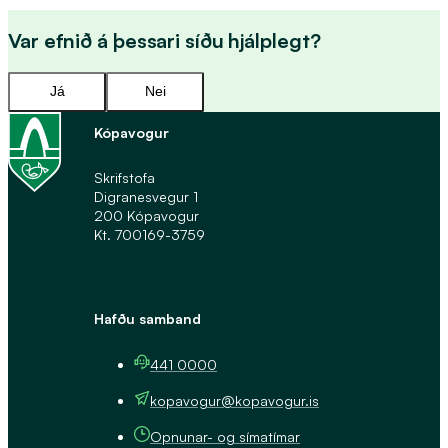
Var efnið á þessari síðu hjálplegt?
Já
Nei
Kópavogur
Skrifstofa
Digranesvegur 1
200 Kópavogur
Kt. 700169-3759
Hafðu samband
441 0000
kopavogur@kopavogur.is
Opnunar- og símatímar