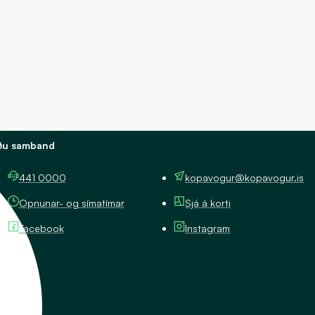
lokast tímabundið frá 29. júlí til
um það bil 15. ágúst vegna
breytinga.
ðu samband
441 0000
kopavogur@kopavogur.is
Opnunar- og símatímar
Sjá á korti
Facebook
Instagram