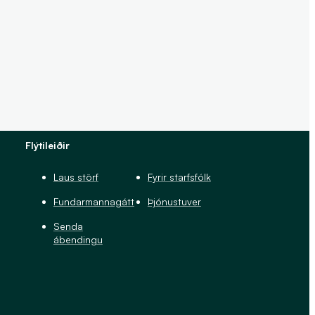
Flýtileiðir
Laus störf
Fyrir starfsfólk
Fundarmannagátt
Þjónustuver
Senda
ábendingu