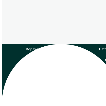
Kópavogur
Haf
Skrifstofa
Digranesvegur 1
200 Kópavogur
Kt. 700169-3759