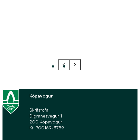
Akstur á stórhátíðardögum um jól og
áramót 2025/2026 fyrir fólk með fötlun
og eldra fólk verður sem hér segir:
Kópavogur
Skrifstofa
Digranesvegur 1
200 Kópavogur
Kt. 700169-3759