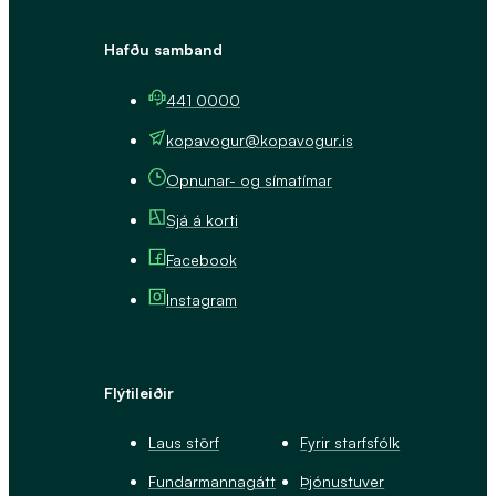
Hafðu samband
441 0000
kopavogur@kopavogur.is
Opnunar- og símatímar
Sjá á korti
Facebook
Instagram
Flýtileiðir
Laus störf
Fyrir starfsfólk
Fundarmannagátt
Þjónustuver