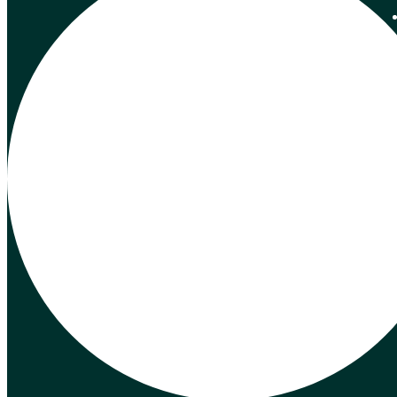
Skrifstofa
Digranesvegur 1
200 Kópavogur
Kt. 700169-3759