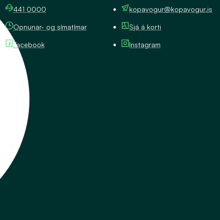
441 0000
kopavogur@kopavogur.is
Opnunar- og símatímar
Sjá á korti
Facebook
Instagram