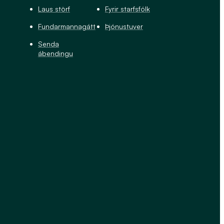
Laus störf
Fyrir starfsfólk
Fundarmannagátt
Þjónustuver
Senda
ábendingu