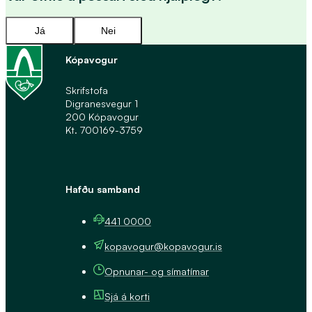
Já
Nei
Kópavogur
Skrifstofa
Digranesvegur 1
200 Kópavogur
Kt. 700169-3759
Hafðu samband
441 0000
kopavogur@kopavogur.is
Opnunar- og símatímar
Sjá á korti