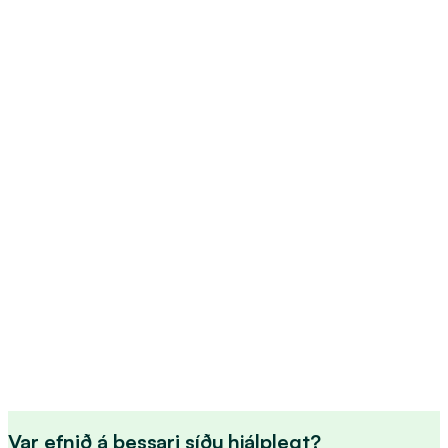
Sjá nánar
Nám­skeið og for­eldra­fræðsla
Sjá nánar
Var efnið á þessari síðu hjálplegt?